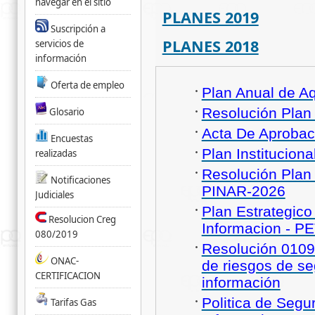
navegar en el sitio
PLANES 2019
Suscripción a
PLANES 2018
servicios de
información
Oferta de empleo
Plan Anual de Aq
Resolución Plan
Glosario
Acta De Aprobac
Encuestas
Plan Institucion
realizadas
Resolución Plan 
Notificaciones
PINAR-2026
Judiciales
Plan Estrategico
Resolucion Creg
Informacion - PE
080/2019
Resolución 0109 
ONAC-
de riesgos de se
CERTIFICACION
información
Politica de Segu
Tarifas Gas