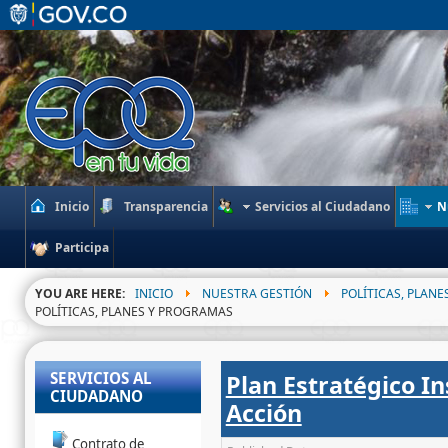
Inicio
Transparencia
Servicios al Ciudadano
N
Participa
YOU ARE HERE:
INICIO
NUESTRA GESTIÓN
POLÍTICAS, PLAN
POLÍTICAS, PLANES Y PROGRAMAS
SERVICIOS AL
Plan Estratégico In
CIUDADANO
Acción
Contrato de