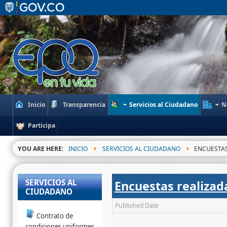
Inicio
Transparencia
Servicios al Ciudadano
N
Participa
YOU ARE HERE:
INICIO
SERVICIOS AL CIUDADANO
ENCUESTAS
SERVICIOS AL
Encuestas realizad
CIUDADANO
Published Date
Contrato de
condiciones uniformes