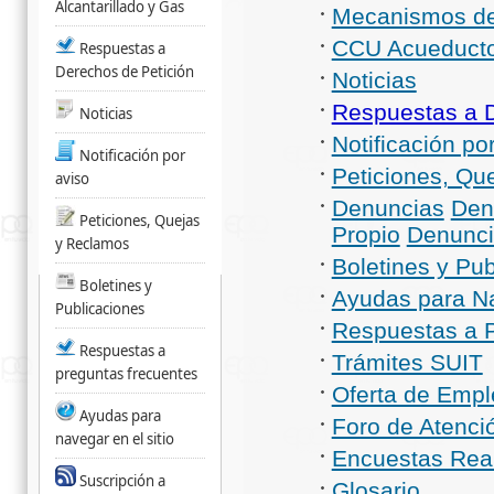
Alcantarillado y Gas
Mecanismos de 
CCU Acueducto,
Respuestas a
Derechos de Petición
Noticias
Respuestas a D
Noticias
Notificación po
Notificación por
Peticiones, Qu
aviso
Denuncias
Den
Peticiones, Quejas
Propio
Denunc
y Reclamos
Boletines y Pu
Boletines y
Ayudas para Na
Publicaciones
Respuestas a 
Respuestas a
Trámites SUIT
preguntas frecuentes
Oferta de Empl
Ayudas para
Foro de Atenci
navegar en el sitio
Encuestas Rea
Suscripción a
Glosario