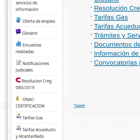
servicios de
Resolución Cr
información
Tarifas Gas
Oferta de empleo
Tarifas Acueduc
Glosario
Trámites y Serv
Documentos de
Encuestas
realizadas
Información de 
Convocatorias 
Notificaciones
Judiciales
Resolucion Creg
080/2019
ONAC-
Tweet
CERTIFICACION
Tarifas Gas
Tarifas Acueducto
y Alcantarillado