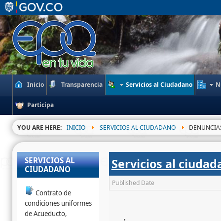
Inicio
Transparencia
Servicios al Ciudadano
N
Participa
YOU ARE HERE:
INICIO
SERVICIOS AL CIUDADANO
DENUNCIA
SERVICIOS AL
Servicios al ciudad
CIUDADANO
Published Date
Contrato de
condiciones uniformes
de Acueducto,