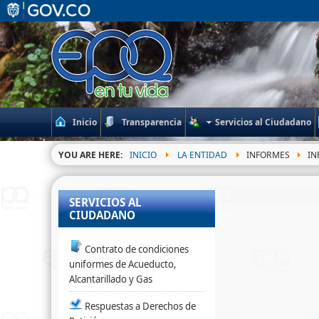
Inicio
Transparencia
Servicios al Ciudadano
YOU ARE HERE:
INICIO
LA ENTIDAD
INFORMES
IN
SERVICIOS AL
CIUDADANO
Contrato de condiciones
uniformes de Acueducto,
Alcantarillado y Gas
Respuestas a Derechos de