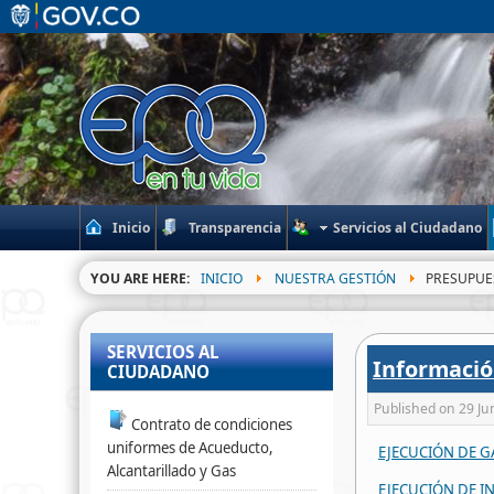
Inicio
Transparencia
Servicios al Ciudadano
YOU ARE HERE:
INICIO
NUESTRA GESTIÓN
PRESUPUE
SERVICIOS AL
Informació
CIUDADANO
Published on
29 Ju
Contrato de condiciones
uniformes de Acueducto,
EJECUCIÓN DE G
Alcantarillado y Gas
EJECUCIÓN DE I