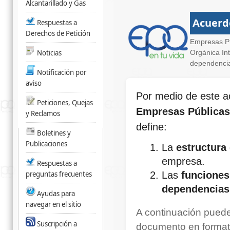
Alcantarillado y Gas
Acuerd
Respuestas a
Derechos de Petición
Empresas Pú
Noticias
Orgánica Int
dependenci
Notificación por
aviso
Por medio de este ac
Peticiones, Quejas
Empresas Públicas 
y Reclamos
define:
Boletines y
Publicaciones
La
estructura
empresa.
Respuestas a
preguntas frecuentes
Las
funciones
dependencias
Ayudas para
navegar en el sitio
A continuación puede 
Suscripción a
documento en formato 