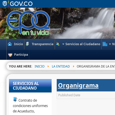
Inicio
Transparencia
Servicios al Ciudadano
N
Participa
YOU ARE HERE:
INICIO
LA ENTIDAD
ORGANIGRAMA DE LA EN
SERVICIOS AL
Organigrama
CIUDADANO
Published Date
Contrato de
condiciones uniformes
de Acueducto,