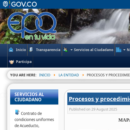
Inicio
Transparencia
Servicios al Ciudadano
N
Participa
YOU ARE HERE:
INICIO
LA ENTIDAD
PROCESOS Y PROCEDIMI
SERVICIOS AL
Procesos y procedimi
CIUDADANO
Published on
29 August 2025
Contrato de
condiciones uniformes
MAP
de Acueducto,