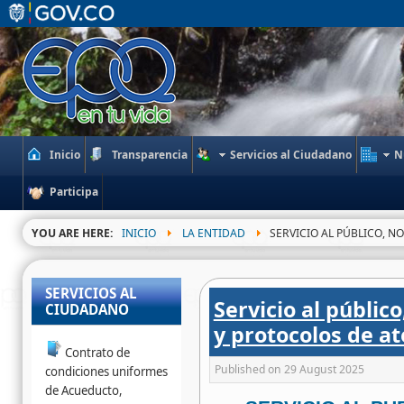
Inicio
Transparencia
Servicios al Ciudadano
N
Participa
YOU ARE HERE:
INICIO
LA ENTIDAD
SERVICIO AL PÚBLICO, 
SERVICIOS AL
Servicio al públic
CIUDADANO
y protocolos de a
Contrato de
Published on
29 August 2025
condiciones uniformes
de Acueducto,