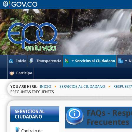
Inicio
Transparencia
Servicios al Ciudadano
N
Participa
YOU ARE HERE:
INICIO
SERVICIOS AL CIUDADANO
RESPUEST
PREGUNTAS FRECUENTES
FAQs - Resp
SERVICIOS AL
CIUDADANO
Frecuentes
Contrato de