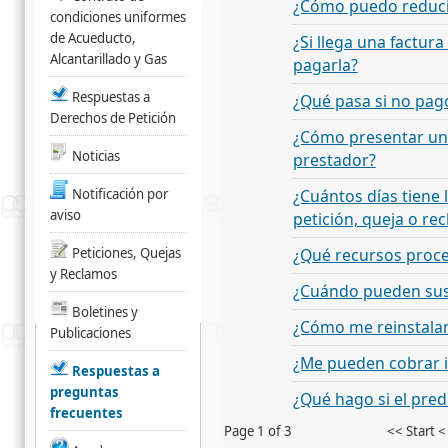
¿Cómo puedo reducir 
condiciones uniformes
de Acueducto,
¿Si llega una factur
Alcantarillado y Gas
pagarla?
Respuestas a
¿Qué pasa si no pago
Derechos de Petición
¿Cómo presentar una
Noticias
prestador?
Notificación por
¿Cuántos días tiene
aviso
petición, queja o re
Peticiones, Quejas
¿Qué recursos proce
y Reclamos
¿Cuándo pueden susp
Boletines y
¿Cómo me reinstalan
Publicaciones
¿Me pueden cobrar 
Respuestas a
preguntas
¿Qué hago si el pre
frecuentes
Page 1 of 3
<<
Start