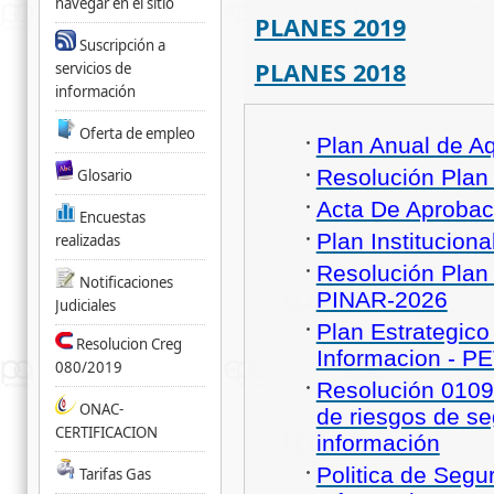
navegar en el sitio
PLANES 2019
Suscripción a
PLANES 2018
servicios de
información
Oferta de empleo
Plan Anual de Aq
Resolución Plan
Glosario
Acta De Aprobac
Encuestas
Plan Institucion
realizadas
Resolución Plan 
Notificaciones
PINAR-2026
Judiciales
Plan Estrategico
Resolucion Creg
Informacion - PE
080/2019
Resolución 0109 
ONAC-
de riesgos de se
CERTIFICACION
información
Politica de Segu
Tarifas Gas