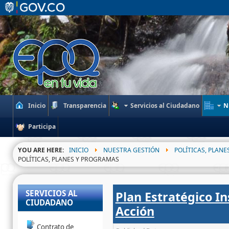
Inicio
Transparencia
Servicios al Ciudadano
N
Participa
YOU ARE HERE:
INICIO
NUESTRA GESTIÓN
POLÍTICAS, PLAN
POLÍTICAS, PLANES Y PROGRAMAS
SERVICIOS AL
Plan Estratégico In
CIUDADANO
Acción
Contrato de