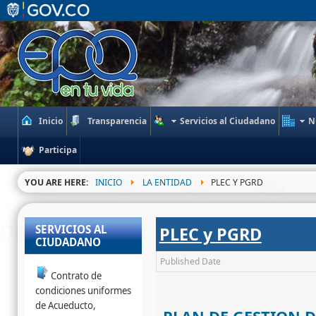
Inicio
Transparencia
Servicios al Ciudadano
N
Participa
YOU ARE HERE:
INICIO
LA ENTIDAD
PLEC Y PGRD
SERVICIOS AL
PLEC y PGRD
CIUDADANO
Published Date
Contrato de
condiciones uniformes
de Acueducto,