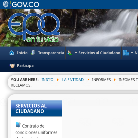
Inicio
Transparencia
Servicios al Ciudadano
N
Participa
YOU ARE HERE:
INICIO
LA ENTIDAD
INFORMES
INFOMES T
RECLAMOS.
SERVICIOS AL
CIUDADANO
Contrato de
condiciones uniformes