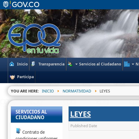
Inicio
Transparencia
Servicios al Ciudadano
N
Participa
YOU ARE HERE:
INICIO
NORMATIVIDAD
LEYES
SERVICIOS AL
LEYES
CIUDADANO
Published Date
Contrato de
condiciones uniformes